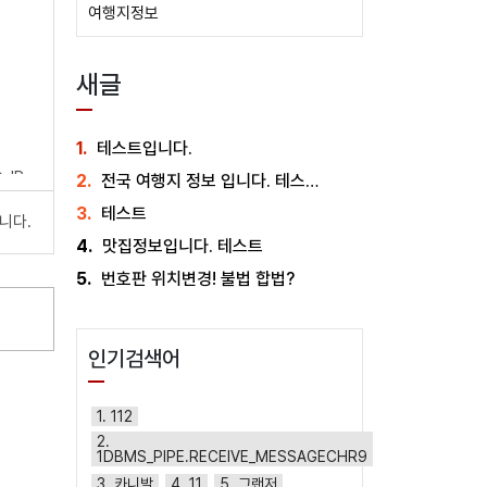
여행지정보
새글
부의사
1.
테스트입니다.
 IP
2.
전국 여행지 정보 입니다. 테스트중
도 거
3.
테스트
니다.
에는
4.
맛집정보입니다. 테스트
5.
번호판 위치변경! 불법 합법?
인기검색어
연령확
1. 112
2.
1DBMS_PIPE.RECEIVE_MESSAGECHR9
3. 카니발
4. 11
5. 그랜저