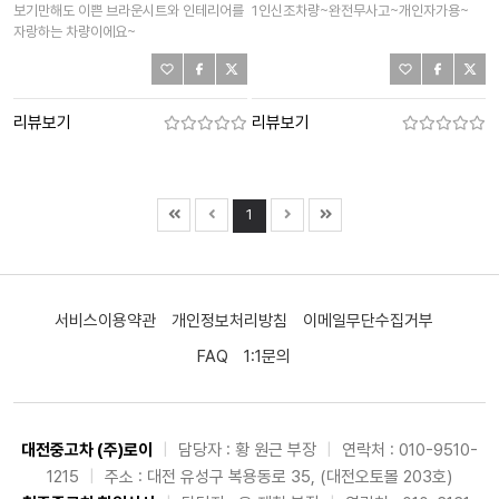
보기만해도 이쁜 브라운시트와 인테리어를
1인신조차량~완전무사고~개인자가용~
자랑하는 차량이에요~
리뷰보기
리뷰보기
1
서비스이용약관
개인정보처리방침
이메일무단수집거부
FAQ
1:1문의
대전중고차 (주)로이
|
담당자 : 황 원근 부장
|
연락처 : 010-9510-
1215
|
주소 : 대전 유성구 복용동로 35, (대전오토몰 203호)