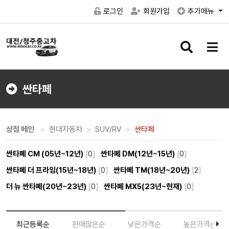
로그인
회원가입
추가메뉴
검
메
색
뉴
버
버
튼
튼
싼타페
상점 메인
현대자동차
SUV/RV
싼타페
싼타페 CM (05년~12년)
[
0
]
싼타페 DM(12년~15년)
[
0
]
싼타페 더 프라임(15년~18년)
[
0
]
싼타페 TM(18년~20년)
[
2
]
더 뉴 싼타페(20년~23년)
[
0
]
싼타페 MX5(23년~현재)
[
0
]
최근등록순
판매많은순
낮은가격순
높은가격순